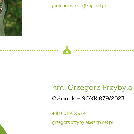
piotr.poznanski@zhp.net.pl
hm. Grzegorz Przybyla
Członek – SOKK 879/2023
+48 601 922 979
grzegorz.przybylak@zhp.net.pl