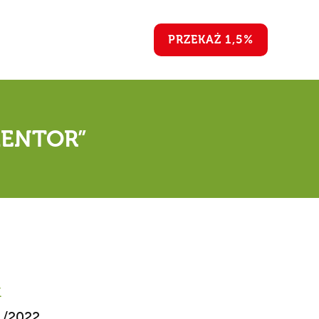
PRZEKAŻ 1,5%
„MENTOR”
k
1/2022