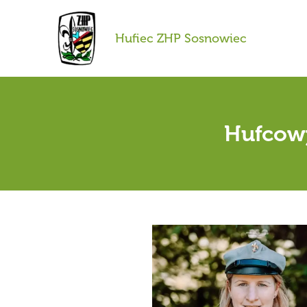
Przejdź
do
Hufiec ZHP Sosnowiec
treści
Hufcowy